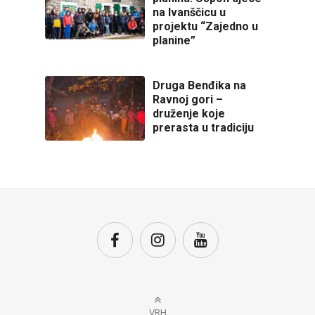
na Ivanščicu u
projektu “Zajedno u
planine”
Druga Benđika na
Ravnoj gori –
druženje koje
prerasta u tradiciju
VRH