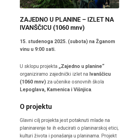
ZAJEDNO U PLANINE – IZLET NA
IVANŠČICU (1060 mnv)
15. studenoga 2025. (subota) na Žganom
vinu u 9:00 sati.
U sklopu projekta
„Zajedno u planine“
organiziramo zajednički izlet na
Ivanščicu
(1060 mnv)
za učenike osnovnih škola
Lepoglava, Kamenica i Višnjica
.
O projektu
Glavni cilj projekta jest potaknuti mlade na
planinarenje te ih educirati o planinarskoj etici,
kulturi života i ponašanja u planinama. Projekt