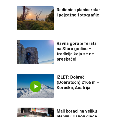
Radionica planinarske
i pejzažne fotografije
Ravna gora & ferata
na Staru godinu –
tradicija koja se ne
preskače!
IZLET: Dobrač
(Döbratsch) 2166 m –
Koruška, Austrija
Mali koraci na veliku
planinu: Uspon djece