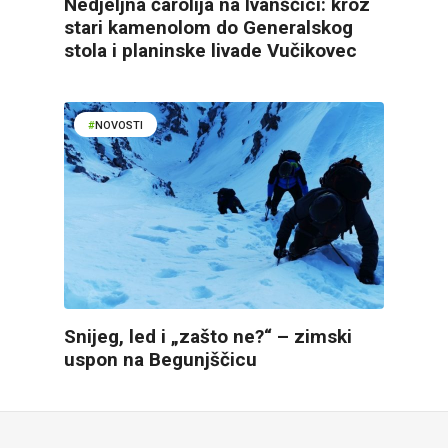
Nedjeljna čarolija na Ivanščici: kroz
stari kamenolom do Generalskog
stola i planinske livade Vučikovec
NOVOSTI
Snijeg, led i „zašto ne?“ – zimski
uspon na Begunjščicu