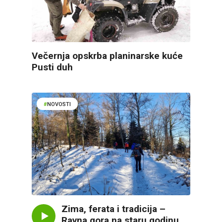
Večernja opskrba planinarske kuće
Pusti duh
NOVOSTI
Zima, ferata i tradicija –
Ravna gora na staru godinu